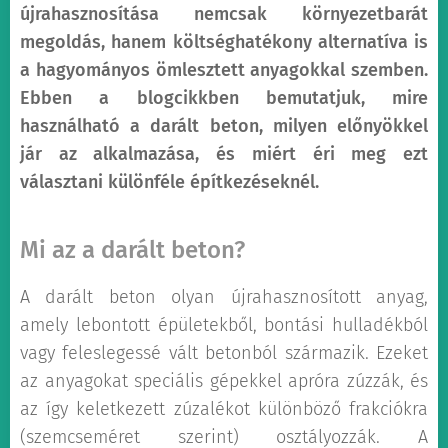
újrahasznosítása nemcsak környezetbarát
megoldás, hanem költséghatékony alternatíva is
a hagyományos ömlesztett anyagokkal szemben.
Ebben a blogcikkben bemutatjuk, mire
használható a darált beton, milyen előnyökkel
jár az alkalmazása, és miért éri meg ezt
választani különféle építkezéseknél.
Mi az a darált beton?
A darált beton olyan újrahasznosított anyag,
amely lebontott épületekből, bontási hulladékból
vagy feleslegessé vált betonból származik. Ezeket
az anyagokat speciális gépekkel apróra zúzzák, és
az így keletkezett zúzalékot különböző frakciókra
(szemcseméret szerint) osztályozzák. A