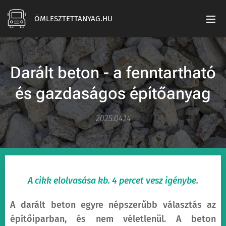
ÖMLESZTETTANYAG.HU
Darált beton - a fenntartható
és gazdaságos építőanyag
2025.04.14
A cikk elolvasása kb. 4 percet vesz igénybe.
A darált beton egyre népszerűbb választás az
építőiparban, és nem véletlenül. A beton