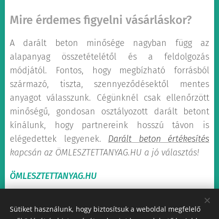
Mire érdemes figyelni vásárláskor?
A darált beton minősége nagyban függ az
alapanyag összetételétől és a feldolgozás
módjától. Fontos, hogy megbízható forrásból
származó, tiszta, szennyeződésektől mentes
anyagot válasszunk. Cégünknél csak ellenőrzött
minőségű, gondosan osztályozott darált betont
kínálunk, hogy partnereink hosszú távon is
elégedettek legyenek.
Darált beton értékesítés
kapcsán az ÖMLESZTETTANYAG.HU a jó választás!
ÖMLESZTETTANYAG.HU
Sütiket használunk, hogy biztosítsuk a weboldal megfelelő
Share