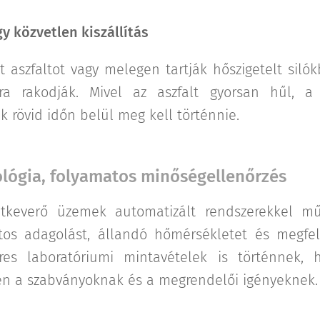
y közvetlen kiszállítás
t aszfaltot vagy melegen tartják hőszigetelt siló
ra rakodják. Mivel az aszfalt gyorsan hűl, a 
 rövid időn belül meg kell történnie.
lógia, folyamatos minőségellenőrzés
altkeverő üzemek automatizált rendszerekkel m
ntos adagolást, állandó hőmérsékletet és megfele
res laboratóriumi mintavételek is történnek, 
en a szabványoknak és a megrendelői igényeknek.