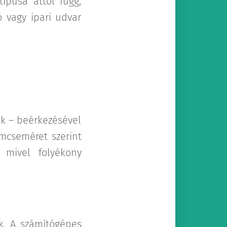
ípusa attól függ,
ó vagy ipari udvar
k – beérkezésével
emcseméret szerint
, mivel folyékony
k. A számítógépes