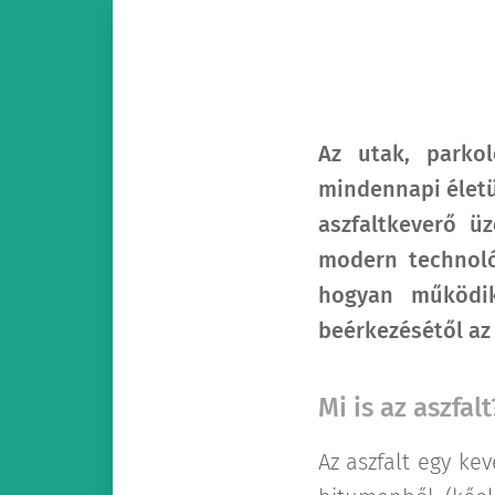
Az utak, parkol
mindennapi életü
aszfaltkeverő ü
modern technoló
hogyan működik
beérkezésétől az 
Mi is az aszfalt
Az aszfalt egy ke