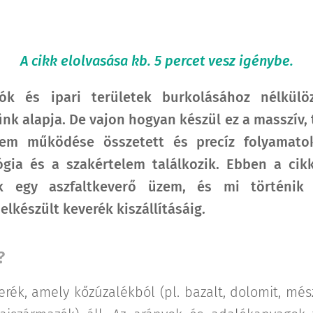
A cikk elolvasása kb. 5 percet vesz igénybe.
ók és ipari területek burkolásához nélkülöz
nk alapja. De vajon hogyan készül ez a masszív, 
zem működése összetett és precíz folyamato
gia és a szakértelem találkozik. Ebben a cik
 egy aszfaltkeverő üzem, és mi történik
elkészült keverék kiszállításáig.
?
verék, amely kőzúzalékból (pl. bazalt, dolomit, mé