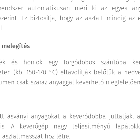
 rendszer automatikusan méri ki az egyes an
szerint. Ez biztosítja, hogy az aszfalt mindig az
l.
s melegítés
lék és homok egy forgódobos szárítóba ke
ten (kb. 150-170 °C) eltávolítják belőlük a nedve
tumen csak száraz anyaggal keverhető megfelelően
tt ásványi anyagokat a keverődobba juttatják, 
is. A keverőgép nagy teljesítményű lapátok
aszfaltmasszát hoz létre.