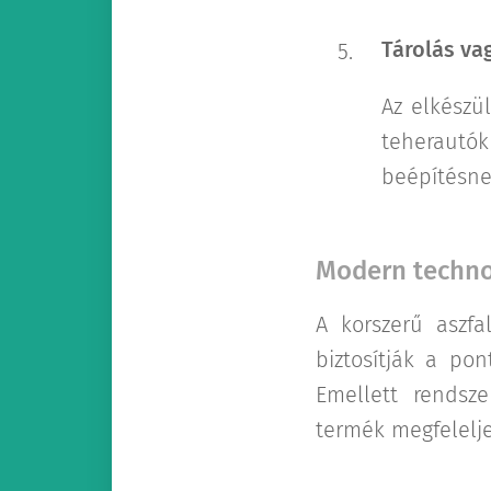
Tárolás vag
Az elkészül
teherautók
beépítésnek
Modern techno
A korszerű aszf
biztosítják a po
Emellett rendsze
termék megfelelj