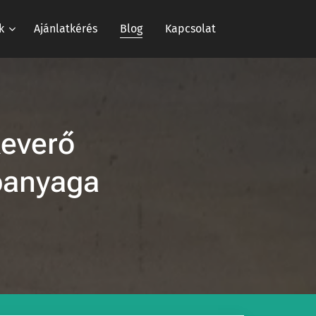
k
Ajánlatkérés
Blog
Kapcsolat
keverő
apanyaga