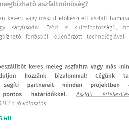
 megbízható aszfaltminőség?
n kevert vagy rosszul előkészített aszfalt hamar
gy kátyúsodik. Ezért is kulcsfontosságú, h
bízható forrásból, ellenőrzött technológiával g
eszállítót keres meleg aszfaltra vagy más min
rduljon hozzánk bizalommal! Cégünk tap
 segíti partnereit minden projektben – 
, pontos határidőkkel.
Aszfalt értékesíté
HU a jó választás!
G.HU