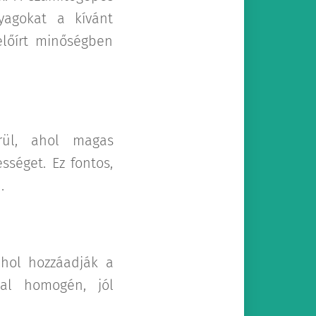
yagokat a kívánt
 előírt minőségben
rül, ahol magas
sséget. Ez fontos,
.
ahol hozzáadják a
kal homogén, jól