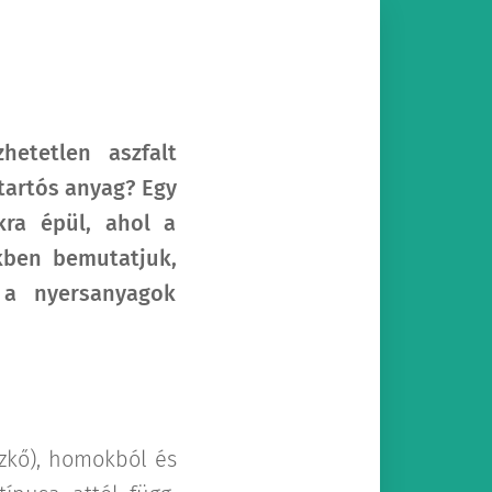
hetetlen aszfalt
tartós anyag? Egy
kra épül, ahol a
kben bemutatjuk,
 a nyersanyagok
szkő), homokból és