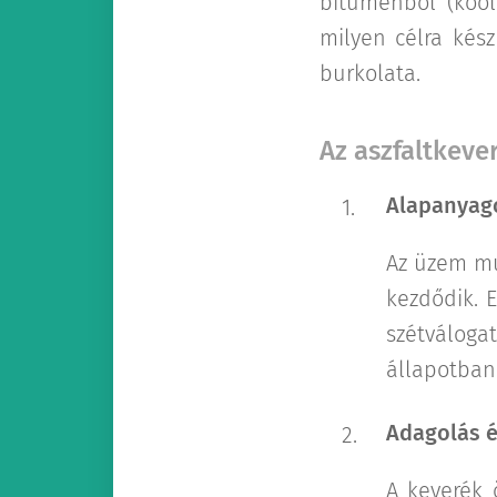
bitumenből (kőol
milyen célra kész
burkolata.
Az aszfaltkeve
Alapanyago
Az üzem mű
kezdődik. 
szétváloga
állapotban 
Adagolás 
A keverék 