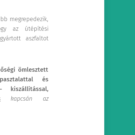
abb megrepedezik,
ogy az útépítési
yártott aszfaltot
őségi ömlesztett
asztalattal és
kiszállítással,
s
kapcsán az