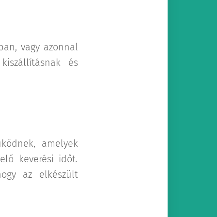
kban, vagy azonnal
kiszállításnak és
űködnek, amelyek
lő keverési időt.
hogy az elkészült