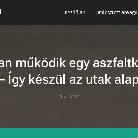
U
Kezdőlap
Ömlesztett anyago
n működik egy aszfalt
 Így készül az utak al
2025.04.14