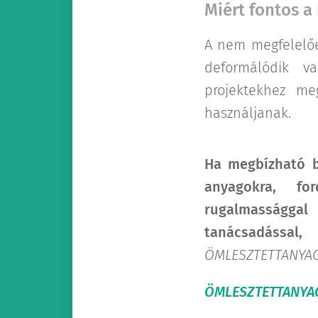
Miért fontos a
A nem megfelelőe
deformálódik va
projektekhez meg
használjanak.
Ha megbízható b
anyagokra, fo
rugalmassággal
tanácsadással
ÖMLESZTETTANYAG.
ÖMLESZTETTANYA