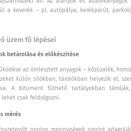
ajszármazék) áll. Az arányok és adalékanyagok t
ül a keverék – pl. autópálya, kerékpárút, parkol
rő üzem fő lépései
k betárolása és előkészítése
ködése az ömlesztett anyagok – kőzúzalék, homo
Ezeket külön silókban, tárolókban helyezik el, sz
tva. A bitument fűthető tartályokban tárolják
lehet csak feldolgozni.
és mérés
összetevőit pontos mennyiségek szerint adagoljá