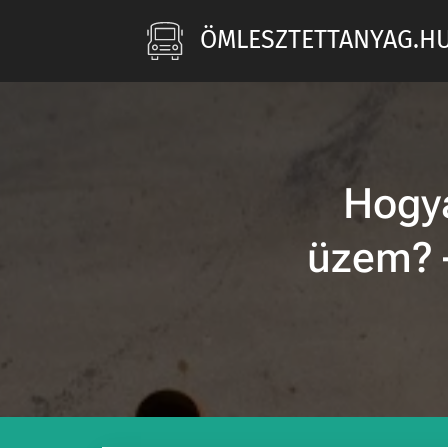
ÖMLESZTETTANYAG.H
Hogya
üzem? –