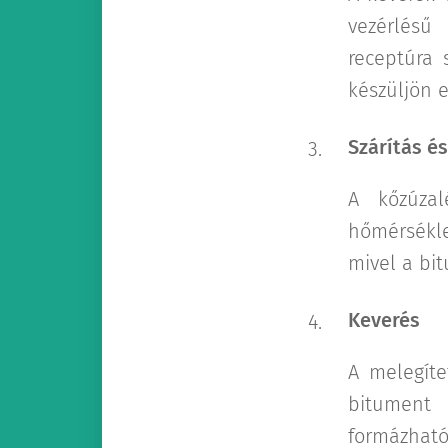
vezérlésű
receptúra 
készüljön e
Szárítás é
A kőzúza
hőmérsékle
mivel a bi
Keverés
A melegíte
bitument 
formázható 